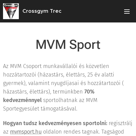
Crossgym Trec
MVM Sport
Az MVM Csoport munkavállalói és közvetlen
hozzátartozói (házastárs, élettárs, 25 év alatti
gyermek), valamint nyugdíjasai és hozzátartozói (
házastárs, élettárs), termünkben
70%
kedvezménnyel
sportolhatnak az MVM
Sportegyesület támogatásával.
Hogyan tudsz kedvezményesen sportolni:
regisztrálj
az
mvmsport.hu
oldalon rendes tagnak. Tagságod